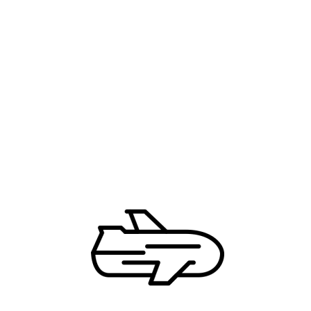
Podrška tokom putovanja
NAJNOVIJE TURE
Centralna Amerika
Grand 4 Opatijska Cvijeta 4*
Hunguest Hotel Forrás 4*
Krstarenje Sejšelima