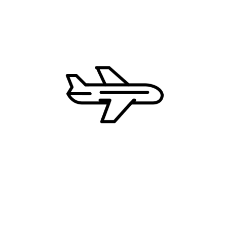
Kipar
Grčka
Hrvatska
Francuska
Zašto CD Travel?
Najbolje cene
Uvek dostupni 24/7
Ekskluzivne ture i destinacije