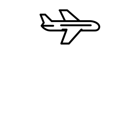
Zašto CD Travel?
Najbolje cene
Uvek dostupni 24/7
Ekskluzivne ture i destinacije
Podrška tokom putovanja
NAJNOVIJE TURE
Centralna Amerika