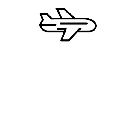
Zašto CD Travel?
Najbolje cene
Uvek dostupni 24/7
Ekskluzivne ture i destinacije
Podrška tokom putovanja
NAJNOVIJE TURE
Centralna Amerika