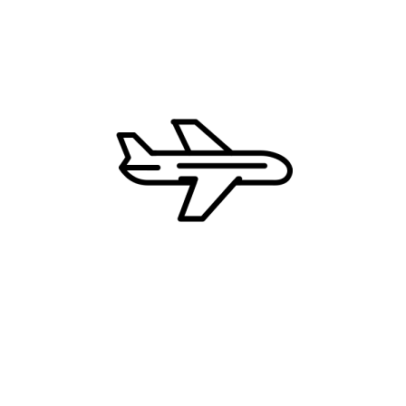
Kipar
Grčka
Hrvatska
Francuska
Zašto CD Travel?
Najbolje cene
Uvek dostupni 24/7
Ekskluzivne ture i destinacije