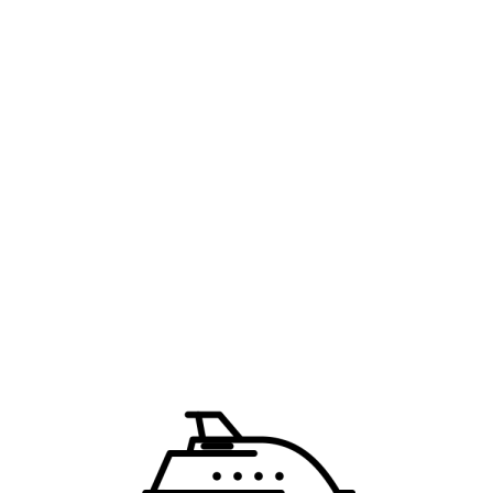
talong dizajna, đakuzi na otvorenom, terasa.
a soba.
nsion dodatno večera švedski sto
e, teniski teren. Uz doplatu: sportovi na vodi (lokalna
a hidromasažerom, sauna, hamam, đakuzi. Uz doplatu:
u.
om i komfornom objektu.
9. – 9.10., 7 noći 17.7. – 4.9.