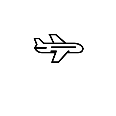
Kipar
Grčka
Hrvatska
Francuska
Zašto CD Travel?
Najbolje cene
Uvek dostupni 24/7
Ekskluzivne ture i destinacije