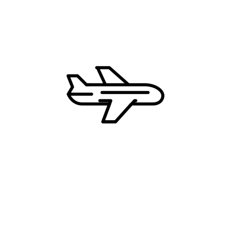
Kipar
Grčka
Hrvatska
Francuska
Zašto CD Travel?
Najbolje cene
Uvek dostupni 24/7
Ekskluzivne ture i destinacije