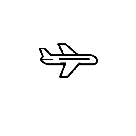
Kipar
Grčka
Hrvatska
Francuska
Zašto CD Travel?
Najbolje cene
Uvek dostupni 24/7
Ekskluzivne ture i destinacije